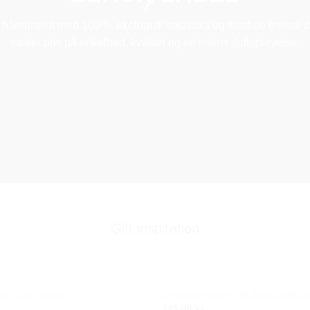
s, håndhældt med 100 % økologisk sojavoks og tilsat de fineste du
sætter pris på enkelhed, kvalitet og en intens duftoplevelse.
Gift inspiration
IA – COTTAGE
CHERRY NOIR – BLACK LABEL M
Add to
149,00
kr.
wishlist