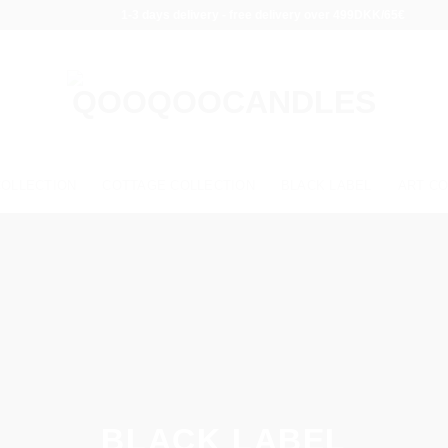
1-3 days delivery - free delivery over 499DKK/65€
COLLECTION
COTTAGE COLLECTION
BLACK LABEL
ART CO
BLACK LABEL