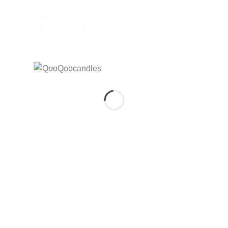
 et anerkendt fransk
 vedvarende aroma. Duftene
 fra første flamme til sidste