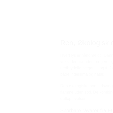
Ren, Økologisk 
Hvert lys er håndhældt i Da
voks, der brænder længere og
nedbrydelig, vegansk og fri fo
både indeklima og natur.
Den økologiske bomuldsvæge el
flamme uden sod. De kombine
duftoplevelsen.
Sporbare råvarer fra E