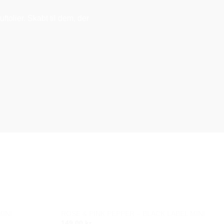
ftolier. Skabt til dem, der
INI
ROSE & PINK PEPPER – BLACK LABEL MINI
Add to
Add to
149,00
kr.
wishlist
wishlist