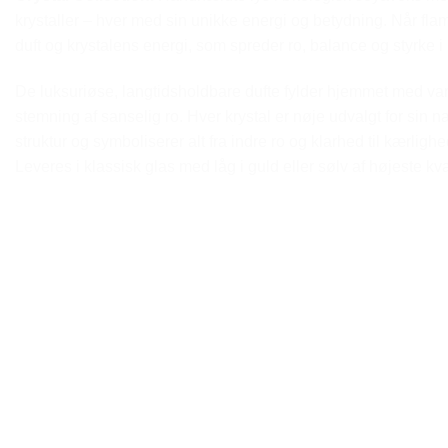
krystaller – hver med sin unikke energi og betydning. Når 
duft og krystalens energi, som spreder ro, balance og styrke 
De luksuriøse, langtidsholdbare dufte fylder hjemmet med v
stemning af sanselig ro. Hver krystal er nøje udvalgt for sin n
struktur og symboliserer alt fra indre ro og klarhed til kærlig
Leveres i klassisk glas med låg i guld eller sølv af højeste kval