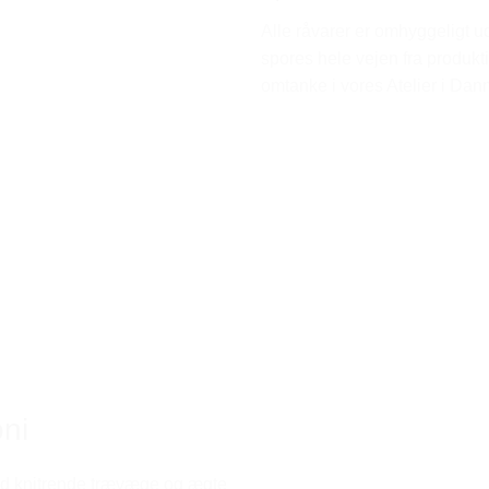
Alle råvarer er omhyggeligt u
spores hele vejen fra produkti
omtanke i vores Atelier i Da
oni
d knitrende trævæge og ægte