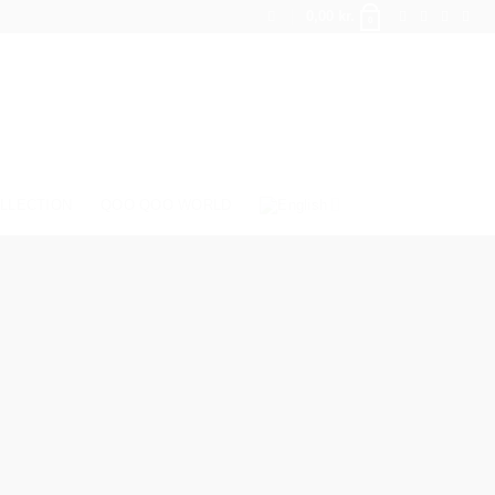
0,00
kr.
0
LLECTION
QOO QOO WORLD