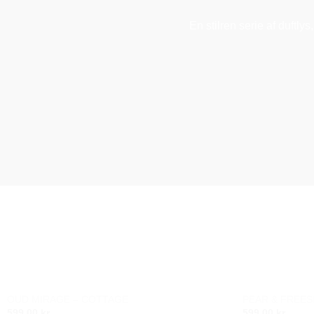
En stilren serie af duftly
OUT OF STOCK
OUD MIRAGE – COTTAGE
PEAR & FREES
Add to
599,00
kr.
599,00
kr.
wishlist