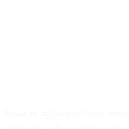
Krystaller og Dufte i Perfekt Harm
Crystal Collection.
Håndhældte lys i økologisk soyavoks me