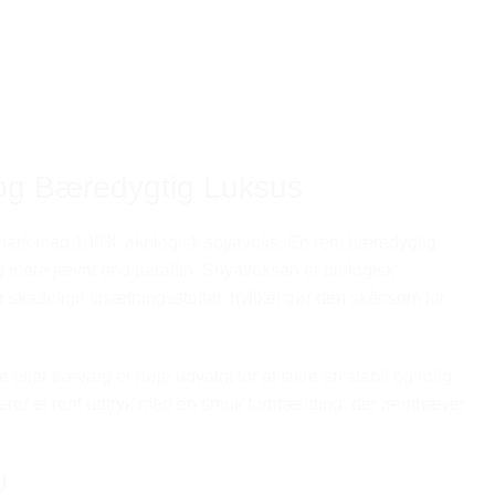
og Bæredygtig Luksus
nmark med 100% økologisk soyavoks. En ren, bæredygtig
 mere jævnt end paraffin. Soyavoksen er biologisk
r skadelige tilsætningsstoffer, hvilket gør den skånsom for
ler trævæg er nøje udvalgt for at sikre en stabil og rolig
rer et rent udtryk med en smuk forbrænding, der fremhæver
U