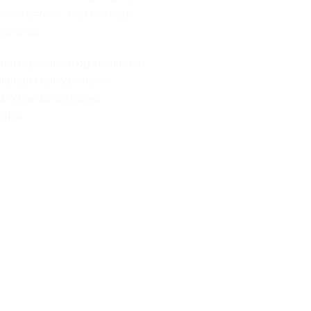
flammen tændes, vækkes både
i rummet.
arme og harmoni og skaber en
aturlige kraft og smukke
hed og personlig power.
itet.