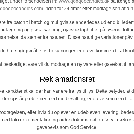
diget under forsendelsen fra
www.qooqoocandles.dk
så længe du
@qooqoocandles.com
inden for 24 timer efter modtagelsen af din
 fra batch til batch og muligvis se anderledes ud end billeder
belægning og glasafsætning, ujævne tophuller på lysene, luftbob
 størrelse, da sten er fra naturen. Disse naturlige variationer p
vis du har spørgsmål eller bekymringer, er du velkommen til at ko
 af beskadiget vare vil du modtage en ny vare eller gavekort til 
Reklamationsret
akteristika, der kan variere fra lys til lys. Dette betyder, at d
hvis der opstår problemer med din bestilling, er du velkommen til 
 modtagelsen, eller hvis du oplever en udebleven levering, bede
ed foto dokumentation og ordre dokumentation. Vi vil dække alle
gavebevis som God Service.