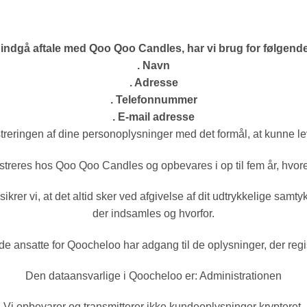
 indgå aftale med Qoo Qoo Candles, har vi brug for følgend
. Navn
. Adresse
. Telefonnummer
. E-mail adresse
streringen af dine personoplysninger med det formål, at kunne lev
treres hos Qoo Qoo Candles og opbevares i op til fem år, hvoref
er vi, at det altid sker ved afgivelse af dit udtrykkelige samty
der indsamles og hvorfor.
de ansatte for Qoocheloo har adgang til de oplysninger, der regi
Den dataansvarlige i Qoocheloo er: Administrationen
Vi opbevarer og transmitterer ikke kundeoplysninger krypteret.