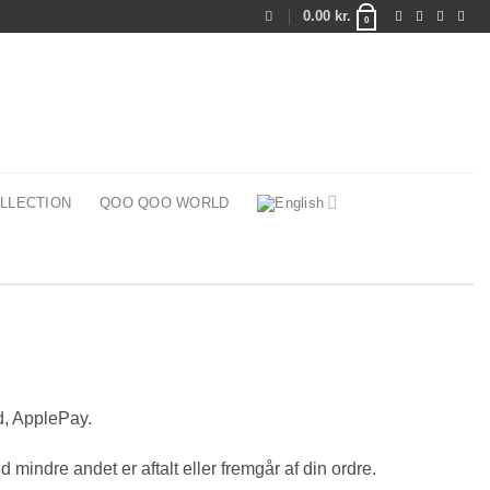
0.00
kr.
0
LLECTION
QOO QOO WORLD
d, ApplePay.
d mindre andet er aftalt eller fremgår af din ordre.