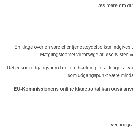
Læs mere om din
En klage over en vare eller tjenesteydelse kan indgive
Mæglingsteamet vil forsøge at løse tvisten v
Det er som udgangspunkt en forudsætning for at klage, at vare
som udgangspunkt være mindst 7
EU-Kommissionens online klageportal kan også anvende
Ved indgiv