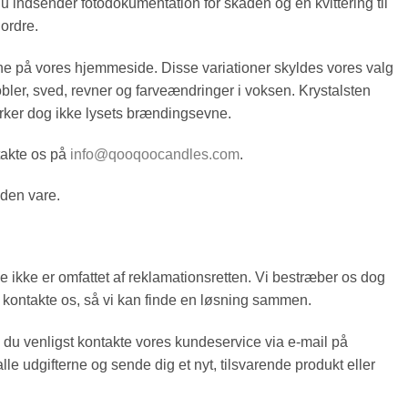
 indsender fotodokumentation for skaden og en kvittering til
 ordre.
ne på vores hjemmeside. Disse variationer skyldes vores valg
ler, sved, revner og farveændringer i voksen. Krystalsten
åvirker dog ikke lysets brændingsevne.
ntakte os på
info@qooqoocandles.com
.
anden vare.
e ikke er omfattet af reklamationsretten. Vi bestræber os dog
at kontakte os, så vi kan finde en løsning sammen.
s du venligst kontakte vores kundeservice via e-mail på
 udgifterne og sende dig et nyt, tilsvarende produkt eller