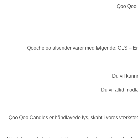
Qoo Qoo C
Qoocheloo afsender varer med følgende: GLS – Erhv
Du vil kunn
Du vil altid modta
Qoo Qoo Candles er håndlavede lys, skabt i vores værksted i 