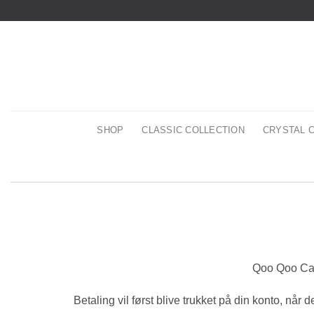
Skip
to
content
SHOP
CLASSIC COLLECTION
CRYSTAL 
Qoo Qoo Can
Betaling vil først blive trukket på din konto, når 