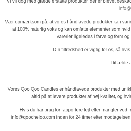
Vi vil dog med glæde erstatte produkter, der er blevet beska
info
Vær opmærksom på, at vores håndlavede produkter kan variere
af 100% naturlig voks og kan omfatte elementer som hvid 
varerier ligeledes i farve og form og
Din tilfredshed er vigtig for os, så h
I tilfælde
Vores Qoo Qoo Candles er håndlavede produkter med unikke kar
altid på at levere produkter af høj kvalitet, og 
Hvis du har brug for rapportere fejl eller mangler ved
info@qoocheloo.com inden for 24 timer efter modtagelsen m