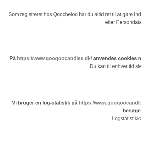
Som registreret hos Qoocheloo har du altid ret til at gøre ind
efter Persondat
På
https://www.qooqoocandles.dk/
anvendes cookies me
Du kan til enhver tid s
Vi bruger en log-statistik på
https://www.qooqoocandle
besøgen
Logstatistik