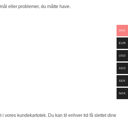
gsmål eller problemer, du måtte have.
DKK
EUR
USD
AED
SEK
NOK
i vores kundekartotek. Du kan til enhver tid få slettet dine