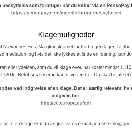
 beskyttelse som forbruger når du køber via en PensoPay b
https://pensopay.com/mere/
forbrugerbeskyttelse/
Klagemuligheder
s til Nævnenes Hus, Mæglingsteamet for Forbrugerklager, Toldbo
ed mediation, og hvis det ikke lykkes at finde en løsning, kan 
n eller ydelsen, som du vil klage over, har kostet mindst 1.110 k
20 kr. Beløbsgrænserne kan blive ændret. Du skal betale et ge
s ved indgivelse af en klage. Det er særlig relevant, hvi
indgives her:
http://ec.europa.eu/odr
else af en klage skal du angive vores e-mail adresse
info@qoo