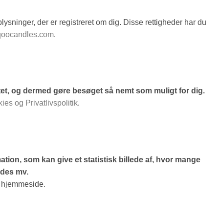
plysninger, der er registreret om dig. Disse rettigheder har du
qoocandles.com
.
et, og dermed gøre besøget så nemt som muligt for dig.
s og Privatlivspolitik
.
mation, som kan give et statistisk billede af, hvor mange
ades mv.
s hjemmeside.